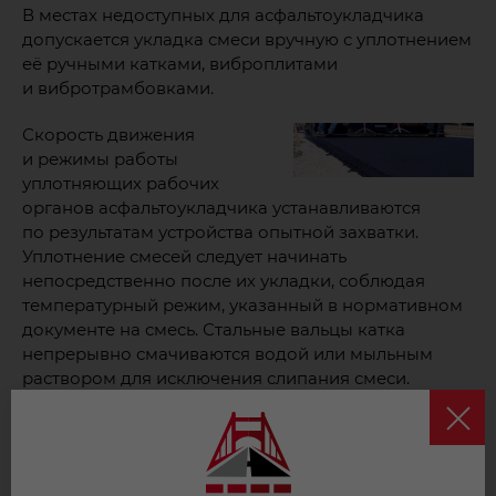
В местах недоступных для асфальтоукладчика
допускается укладка смеси вручную с уплотнением
её ручными катками, виброплитами
и вибротрамбовками.
Скорость движения
и режимы работы
уплотняющих рабочих
органов асфальтоукладчика устанавливаются
по результатам устройства опытной захватки.
Уплотнение смесей следует начинать
непосредственно после их укладки, соблюдая
температурный режим, указанный в нормативном
документе на смесь. Стальные вальцы катка
непрерывно смачиваются водой или мыльным
раствором для исключения слипания смеси.
Уплотнение начинают от кромки укладываемой
полосы с последующим перемещением катков
к середине полосы.