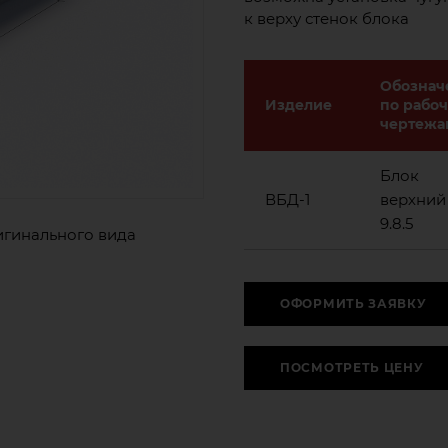
к верху стенок блока
Обознач
Изделие
по рабо
чертежа
Блок
ВБД-1
верхний
9.8.5
игинального вида
ОФОРМИТЬ ЗАЯВКУ
ПОСМОТРЕТЬ ЦЕНУ