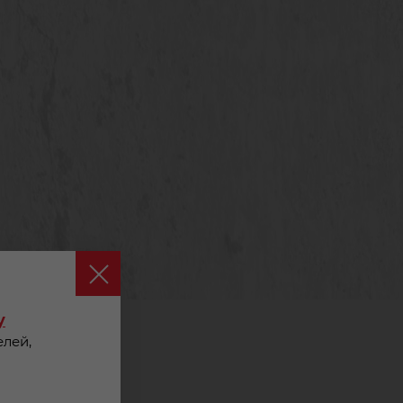
y
елей,