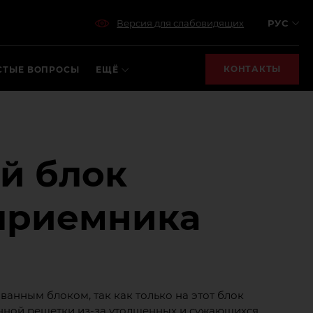
Версия для слабовидящих
РУС
КОНТАКТЫ
СТЫЕ ВОПРОСЫ
ЕЩЁ
й блок
приемника
ванным блоком, так как только на этот блок
нной решетки из-за утолщенных и сужающихся