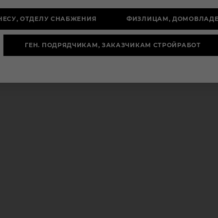
НЕСУ, ОТДЕЛУ СНАБЖЕНИЯ
ФИЗЛИЦАМ, ДОМОВЛАД
ГЕН. ПОДРЯДЧИКАМ, ЗАКАЗЧИКАМ СТРОЙРАБОТ
Национальный выставочны
центр «БелЭкспо»
я
Была использована плитка
лекция
тротуарная цвета "Вулкан" коллек