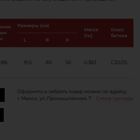
Размеры (см)
ение
Масса
Класс
чим
(тн)
бетона
м
L
B
H
 ВБ
91,5
80
50
0,383
C20/25
Оформить и забрать товар можно по адресу
г. Минск, ул. Промышленная, 7
Схема проезда