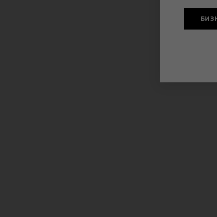
БИЗ
ца спорта»
Кинотеатр «Победа»
Плитка тротуарная коллекци
ллекции
«AquaStone» - «Саяны» и кол
ик»
«ColorMix» - «Пламя»