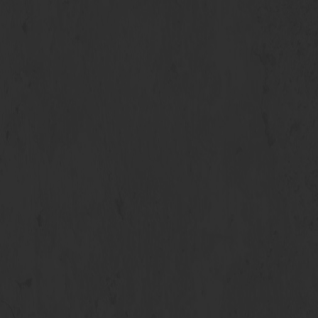
Если у Вас остались
вопросы:
Перезвоните по номеру, указанному
ниже, и наши специалисты
проконсультируют Вас по возникшим
вопросам
+375 (17) 373-19-98