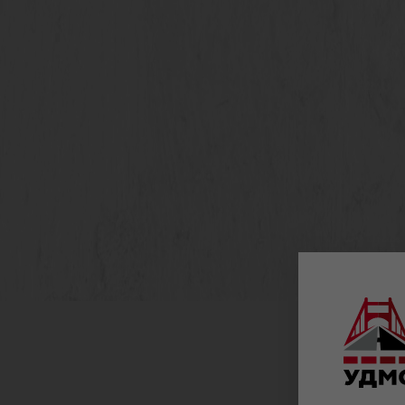
Прикрепить файл/реквизиты
Допустимые расширения для текстовых файлов: odt, doc,
docx, rtf, txt, pdf; файлов архива: rar, zip; файлов
изображений: jpg, jpeg, gif, png, tiff; табличных файлов: xls,
xlsx. Размер файлов вложений не может превышать 10 Мб.
Я ознакомлен(а) с
политикой по обработке персональных